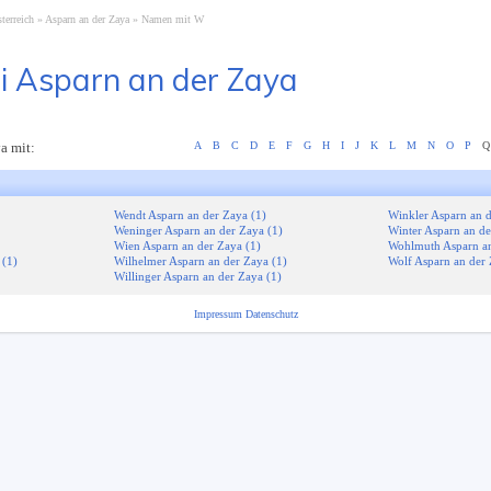
terreich
Asparn an der Zaya
Namen mit W
i Asparn an der Zaya
a mit:
A
B
C
D
E
F
G
H
I
J
K
L
M
N
O
P
Q
Wendt Asparn an der Zaya (1)
Winkler Asparn an d
Weninger Asparn an der Zaya (1)
Winter Asparn an de
Wien Asparn an der Zaya (1)
Wohlmuth Asparn an
 (1)
Wilhelmer Asparn an der Zaya (1)
Wolf Asparn an der 
Willinger Asparn an der Zaya (1)
Impressum
Datenschutz