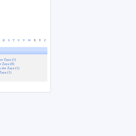
R
S
T
U
V
W
X
Y
Z
er Zaya (1)
r Zaya (8)
 der Zaya (1)
Zaya (1)