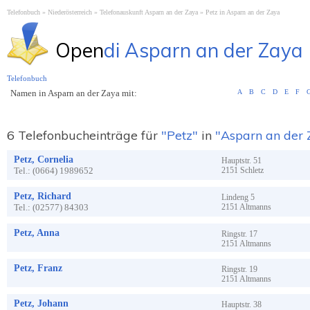
Telefonbuch
Niederösterreich
Telefonauskunft Asparn an der Zaya
Petz in Asparn an der Zaya
Open
di Asparn an der Zaya
Telefonbuch
Namen in Asparn an der Zaya mit:
A
B
C
D
E
F
6 Telefonbucheinträge für
"Petz"
in
"Asparn an der
Petz, Cornelia
Hauptstr.
51
Tel.:
(0664) 1989652
2151
Schletz
Petz, Richard
Lindeng
5
Tel.:
(02577) 84303
2151
Altmanns
Petz, Anna
Ringstr.
17
2151
Altmanns
Petz, Franz
Ringstr.
19
2151
Altmanns
Petz, Johann
Hauptstr.
38